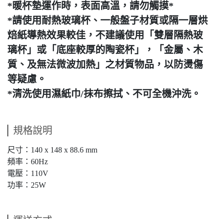
*暖杯墊運作時，表面高溫，請勿觸摸*
*請使用耐熱玻璃杯、一般盤子材質或隔一層烘
焙紙導熱效果較佳，不建議使用「雙層隔熱玻
璃杯」或「底座較厚的陶瓷杯」，「金屬、木
質、及無法微波加熱」之材質物品，以防燙傷
等疑慮。
*清洗使用濕紙巾/抹布擦拭、不可全機沖洗。
規格說明
尺寸：140 x 148 x 88.6 mm
頻率：60Hz
電壓：110V
功率：25W