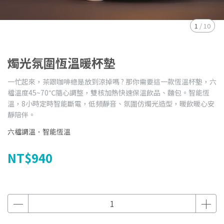
1
/
10
燭光氛圍恆溫暖杯墊
一忙起來，茶跟咖啡總是放到涼掉嗎 ? 那你需要這一款恆溫杯墊，六
檔溫度45~70℃隨心調整，雙核加熱快速保溫飲品、麵包。智能恆
溫，8小時定時智能斷電，低頻靜音、氛圍仿燭光造型，暖飲暖心安
靜陪伴。
六檔調溫．智能恆溫
NT$940