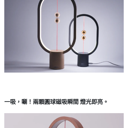
一吸，唰！兩顆圓球磁吸瞬間 燈光即亮。