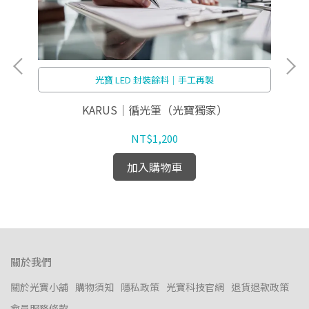
光寶 LED 封裝餘料｜手工再製
KARUS｜循光筆（光寶獨家）
光
NT$1,200
加入購物車
關於我們
關於光寶小舖
購物須知
隱私政策
光寶科技官網
退貨退款政策
會員服務條款