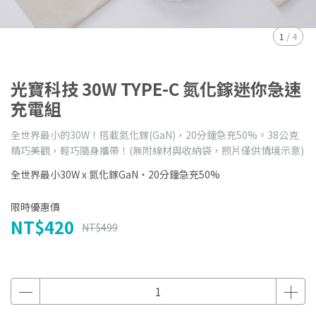
1
/
4
光寶科技 30W TYPE-C 氮化鎵迷你急速
充電組
全世界最小的30W！搭載氮化鎵(GaN)，20分鐘急充50%。38公克
精巧美觀，輕巧隨身攜帶！(無附線材與收納袋，照片僅供情境示意)
全世界最小30W x 氮化鎵GaN‧20分鐘急充50%
限時優惠價
NT$420
NT$499