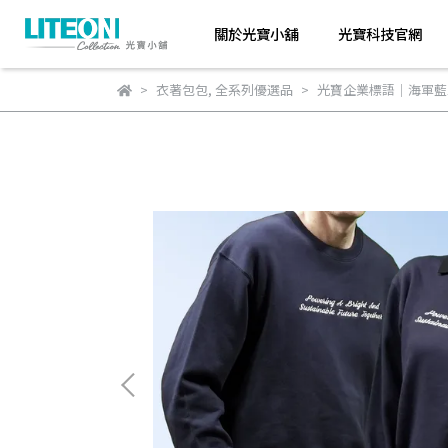
關於光寶小舖
光寶科技官網
衣著包包
,
全系列優選品
光寶企業標語｜海軍藍1