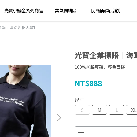
光寶小舖全系列商品
集氣團購區
【小舖最新活動】
0oz.厚磅純棉大學T
光寶企業標語｜海軍
100%純棉厚磅．經典百搭
NT$888
尺寸
S
M
L
XL