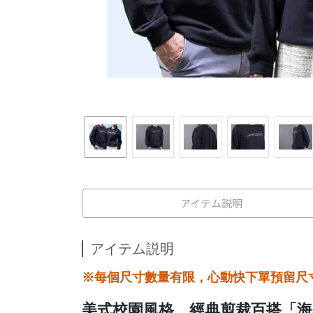
アイテム説明
アイテム説明
※每個尺寸數量有限，心動快下單預留尺
美式校園風格、經典剪裁百搭「海