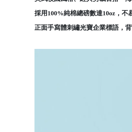
採用100%純棉總磅數達10oz，
不
正面手寫體刺繡光寶企業標語，背