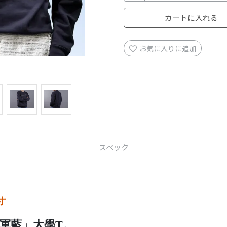
カートに入れる
お気に入りに追加
スペック
寸
軍藍」
大學T。