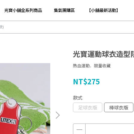
光寶小舖全系列商品
集氣團購區
【小舖最新活動】
款)
光寶運動球衣造型限
熱血運動．限量收藏
NT$275
款式
足球衣版
棒球衣版