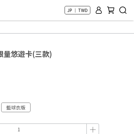
JP ｜ TWD
量悠遊卡(三款)
籃球衣版