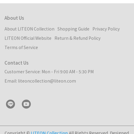
About Us
About LITEON Collection
Shopping Guide
Privacy Policy
LITEON Official Website
Return & Refund Policy
Terms of Service
Contact Us
Customer Service: Mon - Fri 9:00 AM - 5:30 PM
Email: liteoncollection@liteon.com
Copyright ©
LITEON Collection
All Rights Reserved.
Designed