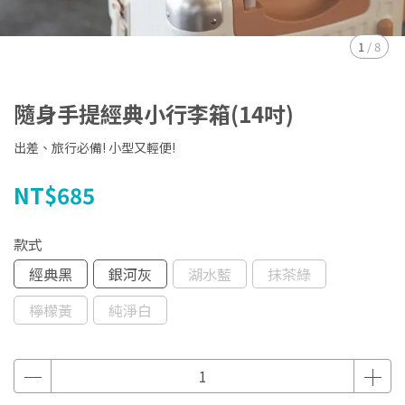
1
/
8
隨身手提經典小行李箱(14吋)
出差、旅行必備! 小型又輕便!
NT$685
款式
經典黑
銀河灰
湖水藍
抹茶綠
檸檬黃
純淨白