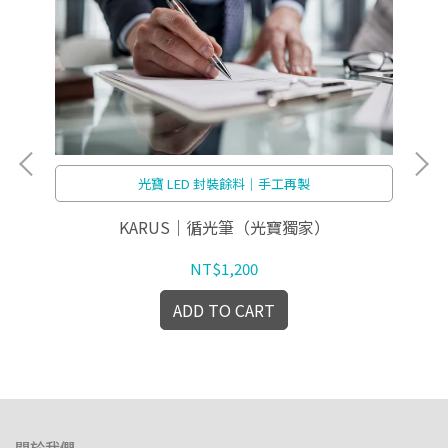
光寶 LED 封裝餘料｜手工再製
KARUS｜循光筆（光寶獨家）
光
NT$1,200
ADD TO CART
關於我們